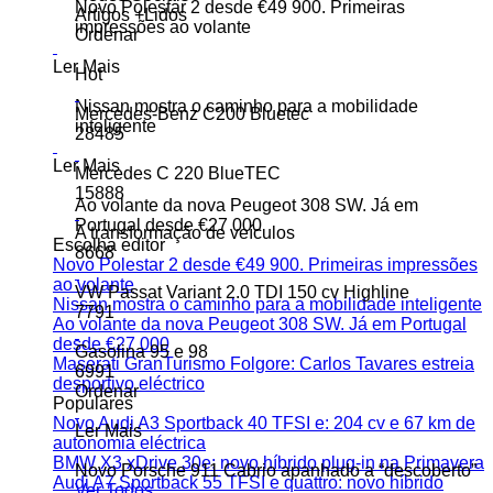
Novo Polestar 2 desde €49 900. Primeiras
Artigos +Lidos
impressões ao volante
Ordenar
Ler Mais
Hot
Nissan mostra o caminho para a mobilidade
Mercedes-Benz C200 Bluetec
inteligente
28485
Ler Mais
Mercedes C 220 BlueTEC
15888
Ao volante da nova Peugeot 308 SW. Já em
Portugal desde €27 000
A transformação de veículos
Escolha editor
8668
Novo Polestar 2 desde €49 900. Primeiras impressões
ao volante
VW Passat Variant 2.0 TDI 150 cv Highline
Nissan mostra o caminho para a mobilidade inteligente
7791
Ao volante da nova Peugeot 308 SW. Já em Portugal
desde €27 000
Gasolina 95 e 98
Maserati GranTurismo Folgore: Carlos Tavares estreia
6991
desportivo eléctrico
Ordenar
Populares
Novo Audi A3 Sportback 40 TFSI e: 204 cv e 67 km de
Ler Mais
autonomia eléctrica
BMW X3 xDrive 30e: novo híbrido plug-in na Primavera
Novo Porsche 911 Cabrio apanhado a “descoberto”
Audi A7 Sportback 55 TFSI e quattro: novo híbrido
Ver Todos