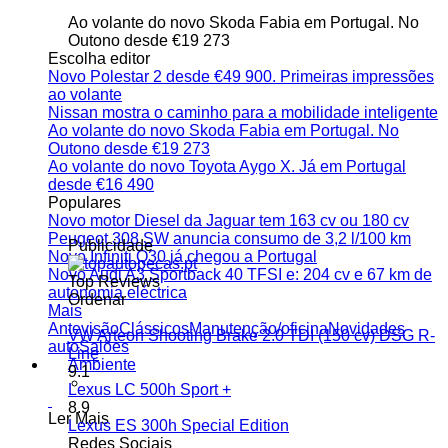
Ao volante do novo Skoda Fabia em Portugal. No
Outono desde €19 273
Escolha editor
Novo Polestar 2 desde €49 900. Primeiras impressões
ao volante
Nissan mostra o caminho para a mobilidade inteligente
Ao volante do novo Skoda Fabia em Portugal. No
Outono desde €19 273
Ao volante do novo Toyota Aygo X. Já em Portugal
desde €16 490
Populares
Novo motor Diesel da Jaguar tem 163 cv ou 180 cv
Peugeot 308 SW anuncia consumo de 3,2 l/100 km
Publicidade
Novo Infiniti Q30 já chegou a Portugal
Novo Audi A3 Sportback 40 TFSI e: 204 cv e 67 km de
Top Reviews
autonomia eléctrica
Ordenar
Mais
Antevisão
Clássicos
Manutenção/oficina
Novidades
VW Arteon Shooting Brake 2.0 TDI (150 cv) DSG R-
auto
Salões
Line
Ambiente
9.1
Lexus LC 500h Sport +
8.9
Ler Mais
Lexus ES 300h Special Edition
Redes Sociais