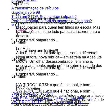
Ordenar
Populares
A transformação de veículos
Gasolina 95 e 98
Ler Mais
Tinha um STOP. Sou sempre culpado?
Viva o novo ano lectivo!!!
Porque desapareceram os motores a 2 tempos?
O regresso às aulas é sempre motivo de
Mais
preocupação para quem tem filhos na escola. Mas
Auto Pink
há situações em que tudo parece concorrer para o
desastre…
Comparar
Comparando ...
Ler Mais
Ler Mais
Viva o novo ano lectivo!!!
Auto Pink: de igual para igual… sendo diferente!
Nova autora, nova rubrica – em estreia na Absolute
Ler Mais
Motors. Um olhar desassombrado, feminino e,
necessariamente, muito próprio sobre o mundo dos
Auto Pink: de igual para igual… sendo diferente!
motores
Comparar
Comparando ...
Ler Mais
VW T-ROC 1.0 TSI: o que é nacional, é bom…
Ler Mais
Escolha editor
VW T-ROC 1.0 TSI: o que é nacional, é bom…
Viva o novo ano lectivo!!!
O SUV Made in Portugal pela Autoeuropa analisado
Auto Pink: de igual para igual… sendo diferente!
numa perspectiva puramente feminina, na versão de
VW T-ROC 1.0 TSI: o que é nacional, é bom…
acesso à gama: o VW T-Roc 1.0 TSI