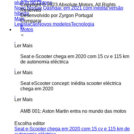
plug-in no Outono
Copyright © 2023 Absolute Motors, All Rights
Novo Nissan Qashqai: em 2021 com inédita versão
Reserved
híbrida
Desenvolvido por Zyrgon Portugal
Mais
Comparar
Legislação
Novos modelos
Tecnologia
Ir
Motos
Ler Mais
Seat e-Scooter chega em 2020 com 15 cv e 115 km
de autonomia eléctrica
Ler Mais
Seat eScooter concept: inédita scooter eléctrica
chega em 2020
Ler Mais
AMB 001: Aston Martin entra no mundo das motos
Escolha editor
Seat e-Scooter chega em 2020 com 15 cv e 115 km de