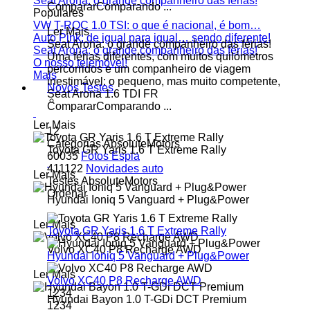
Seat Arona: o grande companheiro das férias!
Comparar
Comparando ...
Populares
VW T-ROC 1.0 TSI: o que é nacional, é bom…
Ler Mais
Auto Pink: de igual para igual… sendo diferente!
Seat Arona: o grande companheiro das férias!
Seat Arona: o grande companheiro das férias!
Uma férias diferentes, com muitos quilómetros
O nosso telemóvel!
percorridos e um companheiro de viagem
Mais
inestimável: o pequeno, mas muito competente,
Novos Testes
Seat Arona 1.6 TDI FR
Comparar
Comparando ...
Ler Mais
1
2
Categorias AbsoluteMotors
Toyota GR Yaris 1.6 T Extreme Rally
60035
Fotos Espia
411122
Novidades auto
Ler Mais
Testes AbsoluteMotors
Ordenar
Hyundai Ioniq 5 Vanguard + Plug&Power
Ler Mais
Toyota GR Yaris 1.6 T Extreme Rally
Volvo XC40 P8 Recharge AWD
Hyundai Ioniq 5 Vanguard + Plug&Power
Ler Mais
Volvo XC40 P8 Recharge AWD
1
2
3
4
Hyundai Bayon 1.0 T-GDi DCT Premium
1
2
3
4