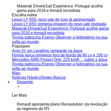
Maserati Drive&Sail Experience: Portugal acolhe
gama para 2018 e trimarã recordista
Escolha editor
Lexus LY 650: novo iate de luxo já apresentado
Lexus LY 650: primeira imagem do novo iate revelada
Maserati Drive&Sail Experience: Portugal acolhe gama
para 2018 e trimarã recordista
Toyota patrocina Energy Observer a hidrogénio na sua
volta ao mundo
Populares
Arno XI: um cavallino rampante na água
Honda lança primeiros fora de borda de 80 cv e 100 cv
Mercedes-AMG Project One: 225 km/h… sobre a água
Toyota patrocina Energy Observer a hidrogénio na sua
volta ao mundo
Mais
Notícias Náutica
Testes Barcos
Desporto
Ler Mais
Renault apresenta plano Renaulution: da revolução
ao regresso do R5