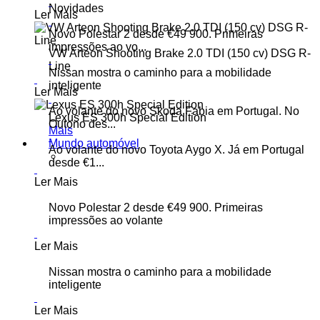
Novidades
Ler Mais
Novo Polestar 2 desde €49 900. Primeiras
impressões ao vo...
VW Arteon Shooting Brake 2.0 TDI (150 cv) DSG R-
Line
Nissan mostra o caminho para a mobilidade
inteligente
Ler Mais
Ao volante do novo Skoda Fabia em Portugal. No
Lexus ES 300h Special Edition
Outono des...
Mais
Mundo automóvel
Ao volante do novo Toyota Aygo X. Já em Portugal
desde €1...
Ler Mais
Novo Polestar 2 desde €49 900. Primeiras
impressões ao volante
Ler Mais
Nissan mostra o caminho para a mobilidade
inteligente
Ler Mais