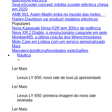
autonomia eléctrica
Seat eScooter concept: inédita scooter eléctrica chega
em 2020
AMB 001: Aston Martin entra no mundo das motos
Harley-Davidson vai produzir modelos eléctricos
Populares
Nova Kawasaki Ninja H2R tem 300cv de potência
Nexx XR.2 Diablo, o revolucionário capacete em pele
Monkee#65, a última criação dos Wrenchmonkees
Moto Care em Lisboa com um serviço personalizado
Mais
Manutenção/oficina
Novidades moto
Salões
Náutica
Ler Mais
Lexus LY 650: novo iate de luxo já apresentado
Ler Mais
Lexus LY 650: primeira imagem do novo iate
revelada
Ler Mais