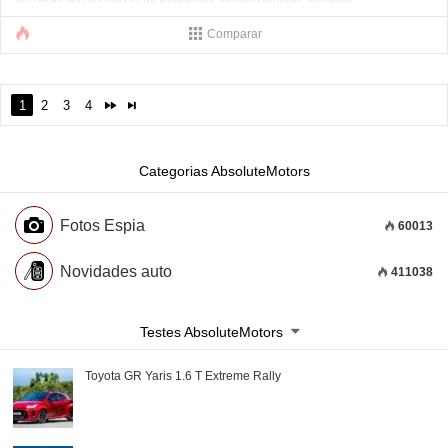
Comparar
1
2
3
4
Categorias AbsoluteMotors
Fotos Espia
60013
Novidades auto
411038
Testes AbsoluteMotors
Toyota GR Yaris 1.6 T Extreme Rally