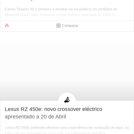
Carlos Tavares foi o primeiro a mostrar na via pública um protótipo do
Maserati GranCabrio Fologore, o novo elétrico com mais de 1200 cv
Comparar
Lexus RZ 450e: novo crossover eléctrico
apresentado a 20 de Abril
Lexus RZ 450e pretende oferecer uma experiência de condução de topo, na
forma de um crossover de propulsão exclusivamente eléctrica