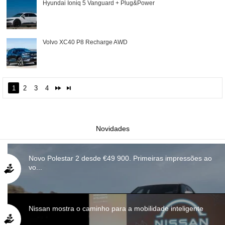
Hyundai Ioniq 5 Vanguard + Plug&Power
Volvo XC40 P8 Recharge AWD
1
2
3
4
Novidades
Novo Polestar 2 desde €49 900. Primeiras impressões ao
vo...
Nissan mostra o caminho para a mobilidade inteligente