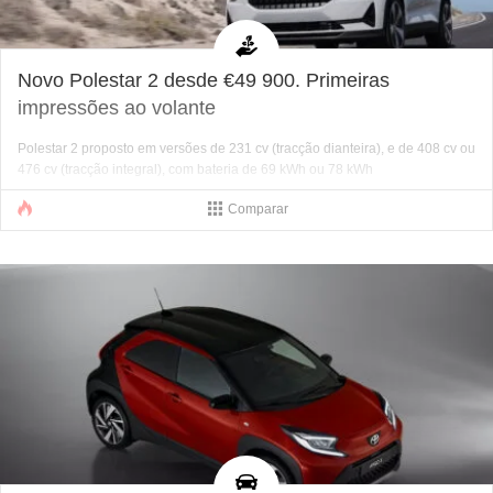
Novo Polestar 2 desde €49 900. Primeiras
impressões ao volante
Polestar 2 proposto em versões de 231 cv (tracção dianteira), e de 408 cv ou
476 cv (tracção integral), com bateria de 69 kWh ou 78 kWh
Comparar