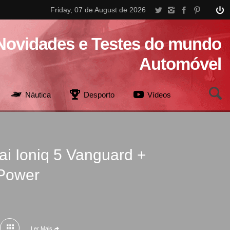
Friday, 07 de August de 2026
Novidades e Testes do mundo
Automóvel
Náutica
Desporto
Vídeos
i Ioniq 5 Vanguard +
Power
Ler Mais