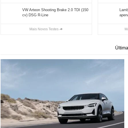
VW Arteon Shooting Brake 2.0 TDI (150
Lamb
cv) DSG R-Line
apena
Mais Novos Testes
M
Últim