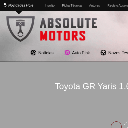
5
Novidades Hoje
Insólito
Ficha Técnica
Autores
Registo Absolu
Notícias
Auto Pink
Novos Tes
Toyota GR Yaris 1.