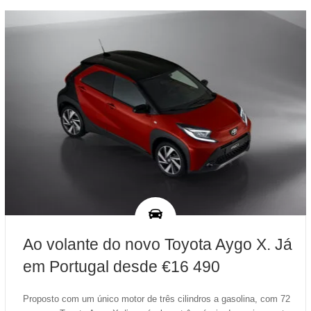
Ao volante do novo Toyota Aygo X. Já
em Portugal desde €16 490
Proposto com um único motor de três cilindros a gasolina, com 72