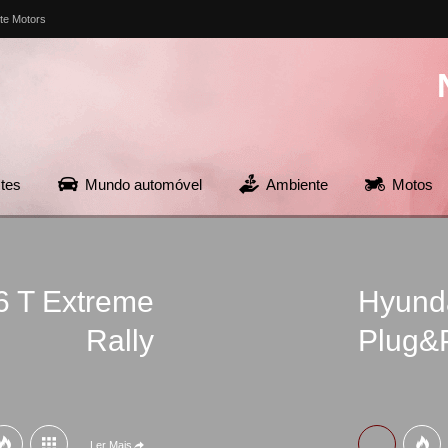
te Motors
tes
Mundo automóvel
Ambiente
Motos
6 T Extreme
Hyunda
Rally
Plug&
Ler Mais