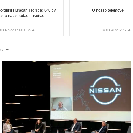
orghini Huracán Tecnica: 640 cv
O nosso telemóvel!
s para as rodas traseiras
ais Novidades auto
Mais Auto Pink
as