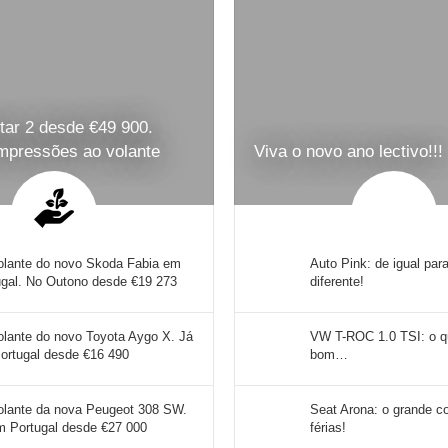
tar 2 desde €49 900.
impressões ao volante
Viva o novo ano lectivo!!!
olante do novo Skoda Fabia em
Auto Pink: de igual par
ugal. No Outono desde €19 273
diferente!
olante do novo Toyota Aygo X. Já
VW T-ROC 1.0 TSI: o qu
ortugal desde €16 490
bom…
olante da nova Peugeot 308 SW.
Seat Arona: o grande c
m Portugal desde €27 000
férias!