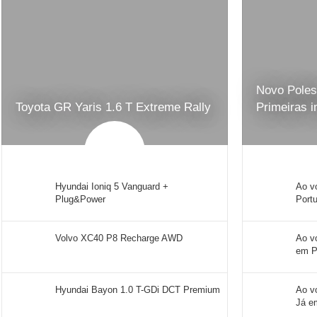
Novo Poles
Toyota GR Yaris 1.6 T Extreme Rally
Primeiras 
Hyundai Ioniq 5 Vanguard +
Ao v
Plug&Power
Port
Volvo XC40 P8 Recharge AWD
Ao v
em P
Hyundai Bayon 1.0 T-GDi DCT Premium
Ao v
Já e