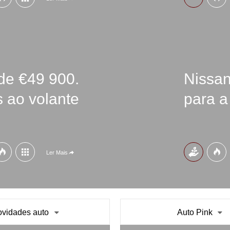
de €49 900.
Nissan
 ao volante
para a
Ler Mais
vidades auto
Auto Pink