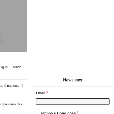
a igual… sendo
Newsletter
e é nacional, é
*
Email
ompanheiro das
*
Termos e Condições