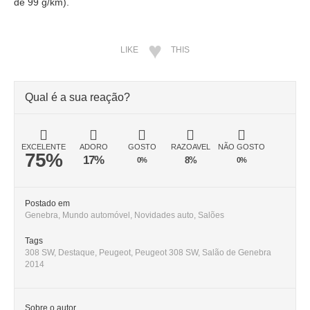
de 99 g/km).
LIKE
THIS
Qual é a sua reação?
EXCELENTE
ADORO
GOSTO
RAZOAVEL
NÃO GOSTO
75%
17%
8%
0%
0%
Postado em
Genebra
,
Mundo automóvel
,
Novidades auto
,
Salões
Tags
308 SW
,
Destaque
,
Peugeot
,
Peugeot 308 SW
,
Salão de Genebra
2014
Sobre o autor