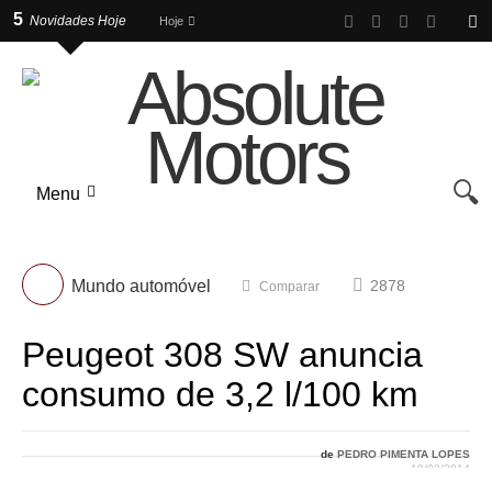
5
Novidades Hoje
Hoje
Sunday, 09 de August de 2026
Menu
Mundo automóvel
2878
Comparar
Peugeot 308 SW anuncia
consumo de 3,2 l/100 km
de
PEDRO PIMENTA LOPES
19/02/2014