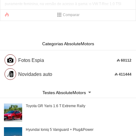
puramente feminina, na versão de acesso à gama: o VW T-Roc 1.0 TSI
Comparar
Categorias AbsoluteMotors
Fotos Espia
60112
Novidades auto
411444
Testes AbsoluteMotors
Toyota GR Yaris 1.6 T Extreme Rally
Hyundai Ioniq 5 Vanguard + Plug&Power