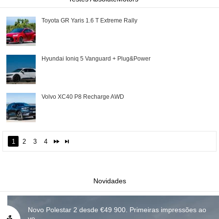
Toyota GR Yaris 1.6 T Extreme Rally
Hyundai Ioniq 5 Vanguard + Plug&Power
Volvo XC40 P8 Recharge AWD
1
2
3
4
Novidades
Novo Polestar 2 desde €49 900. Primeiras impressões ao
vo...