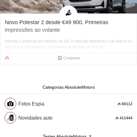
Novo Polestar 2 desde €49 900. Primeiras
impressões ao volante
Polestar 2 proposto em versões de 231 cv (tracção dianteira), e de 408 cv ou
476 cv (tracção integral), com bateria de 69 kWh ou 78 kWh
Comparar
Categorias AbsoluteMotors
Fotos Espia
60112
Novidades auto
411444
Testes AbsoluteMotors